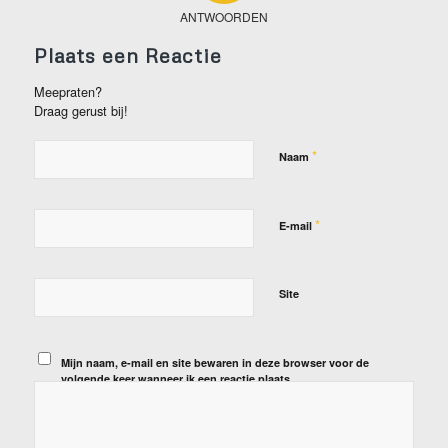
ANTWOORDEN
Plaats een Reactie
Meepraten?
Draag gerust bij!
*
Naam
*
E-mail
Site
Mijn naam, e-mail en site bewaren in deze browser voor de
volgende keer wanneer ik een reactie plaats.